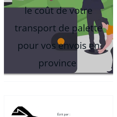
le coût de votre
transport de palette
pour vos envois en
province
Écrit par :