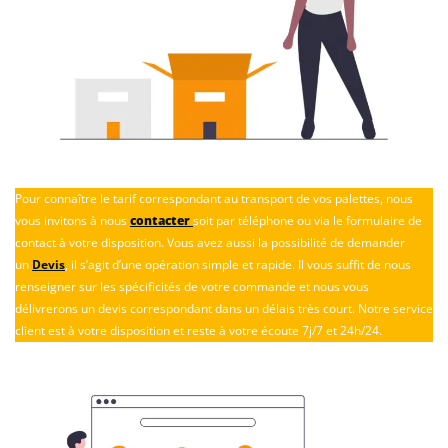
Pour connaître le tarif correspondant au transport de vos palettes, nous
vous invitons à nous
contacter
soit par téléphone ou via le formulaire de
contact à votre disposition. Vous avez aussi la possibilité de demander
un
Devis
, il s’agit d’une opération simple et rapide. Il vous suffit de nous
renseigner sur les spécificités de votre commande et nous vous
délivrerons un devis correspondant dans un délais très court. Notre service
client est à votre disposition et reste à votre écoute 7j/7 et 24h/24.